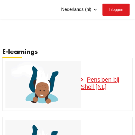
Ga naar hoofdinhoud
Inloggen
Taal
E-learnings
Pensioen bij
Shell [NL]